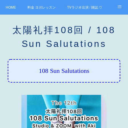
HOME
料金 ヨガレッスン
TVラジオ出演 / 雑誌 /アンバサダー
About Aki
お問合せ
ご参加者感想 Reviews
太陽礼拝108回 / 108
太陽礼拝108回 / 108 Sun Salutations
初めてご参加の方
Sun Salutations
Facebook Tokyo International Yoga
Ameblo