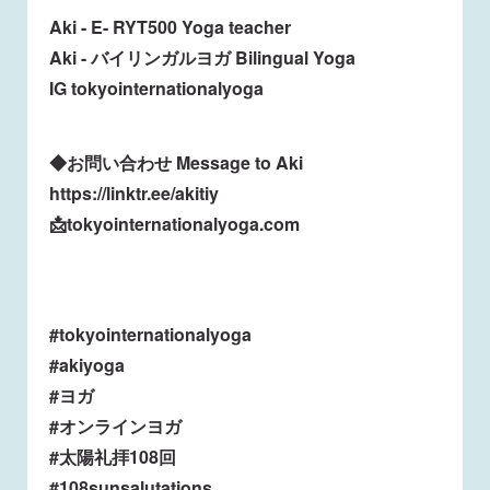
Aki - E- RYT500 Yoga teacher
Aki - バイリンガルヨガ Bilingual Yoga
IG tokyointernationalyoga
◆お問い合わせ Message to Aki
https://linktr.ee/akitiy
📩tokyointernationalyoga.com
#tokyointernationalyoga
#akiyoga
#ヨガ
#オンラインヨガ
#太陽礼拝108回
#108sunsalutations