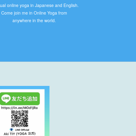
gual online yoga in Japanese and English.
Come join me in Online Yoga from
anywhere in the world.